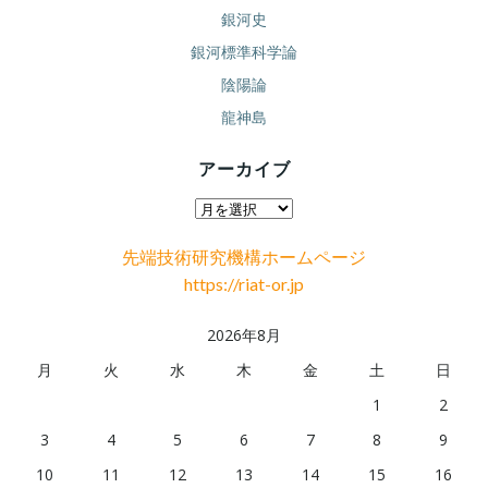
銀河史
銀河標準科学論
陰陽論
龍神島
アーカイブ
ア
ー
先端技術研究機構ホームページ
カ
https://riat-or.jp
イ
ブ
2026年8月
月
火
水
木
金
土
日
1
2
3
4
5
6
7
8
9
10
11
12
13
14
15
16