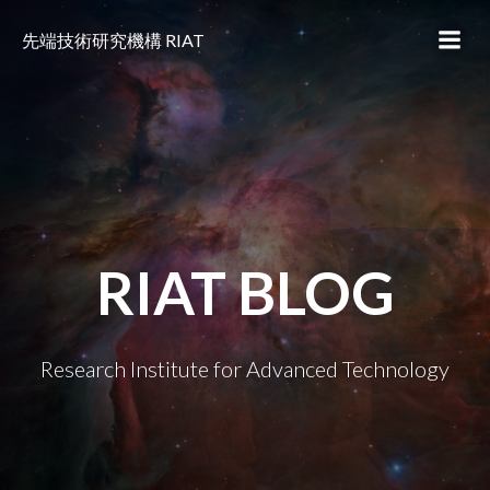
コ
ン
先端技術研究機構 RIAT
テ
ン
ツ
へ
ス
キ
ッ
プ
RIAT BLOG
Research Institute for Advanced Technology