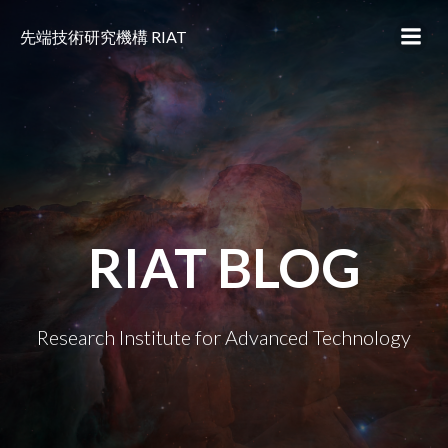
コ
ン
先端技術研究機構 RIAT
テ
ン
ツ
へ
ス
キ
ッ
プ
RIAT BLOG
Research Institute for Advanced Technology