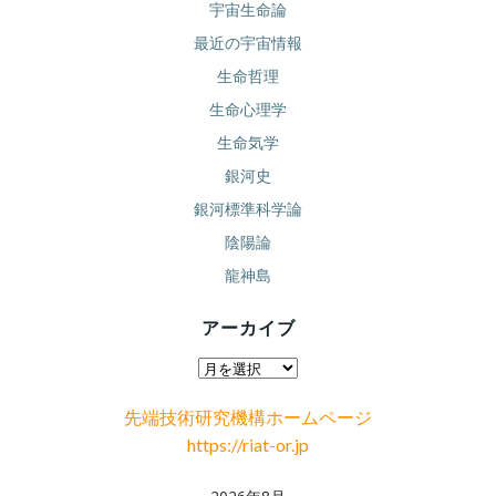
宇宙生命論
最近の宇宙情報
生命哲理
生命心理学
生命気学
銀河史
銀河標準科学論
陰陽論
龍神島
アーカイブ
ア
ー
先端技術研究機構ホームページ
カ
https://riat-or.jp
イ
ブ