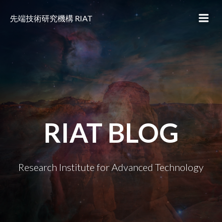
コ
ン
先端技術研究機構 RIAT
テ
ン
ツ
へ
ス
キ
ッ
プ
RIAT BLOG
Research Institute for Advanced Technology