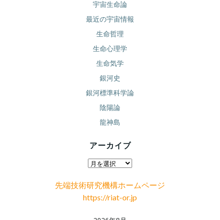
宇宙生命論
最近の宇宙情報
生命哲理
生命心理学
生命気学
銀河史
銀河標準科学論
陰陽論
龍神島
アーカイブ
ア
ー
先端技術研究機構ホームページ
カ
https://riat-or.jp
イ
ブ