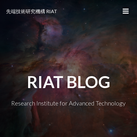
コ
ン
先端技術研究機構 RIAT
テ
ン
ツ
へ
ス
キ
ッ
プ
RIAT BLOG
Research Institute for Advanced Technology