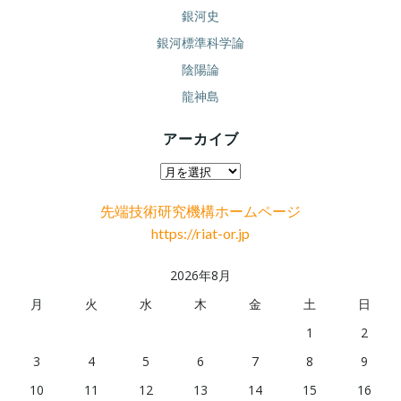
銀河史
銀河標準科学論
陰陽論
龍神島
アーカイブ
ア
ー
先端技術研究機構ホームページ
カ
https://riat-or.jp
イ
ブ
2026年8月
月
火
水
木
金
土
日
1
2
3
4
5
6
7
8
9
10
11
12
13
14
15
16