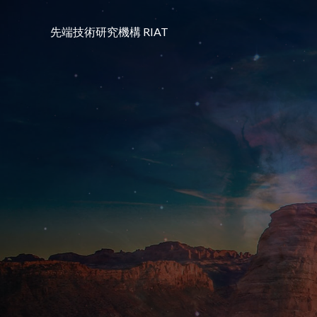
コ
ン
先端技術研究機構 RIAT
テ
ン
ツ
へ
ス
キ
ッ
プ