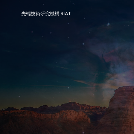
コ
ン
先端技術研究機構 RIAT
テ
ン
ツ
へ
ス
キ
ッ
プ