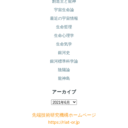
創造主と龍神
宇宙生命論
最近の宇宙情報
生命哲理
生命心理学
生命気学
銀河史
銀河標準科学論
陰陽論
龍神島
アーカイブ
ア
ー
先端技術研究機構ホームページ
カ
https://riat-or.jp
イ