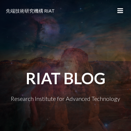
コ
ン
先端技術研究機構 RIAT
テ
ン
ツ
へ
ス
キ
ッ
プ
RIAT BLOG
Research Institute for Advanced Technology