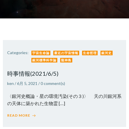
Categories:
宇宙生命論
最近の宇宙情報
生命哲理
銀河史
銀河標準科学論
龍神島
時事情報(2021/6/5)
ken
/
6月 5, 2021
/
0
comment(s)
〈銀河史概論・星の環境汚染(その３)〉 天の川銀河系
の天体に築かれた生物霊 […]
READ MORE