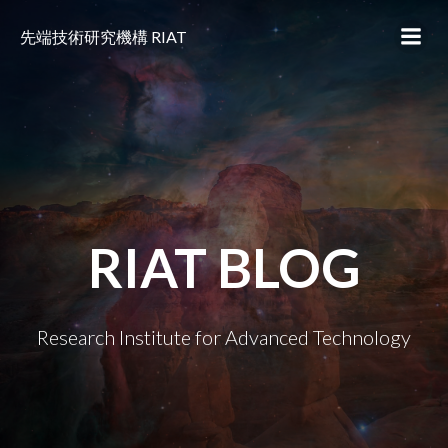
コ
ン
先端技術研究機構 RIAT
テ
ン
ツ
へ
ス
キ
ッ
プ
RIAT BLOG
Research Institute for Advanced Technology