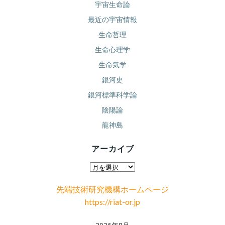
宇宙生命論
最近の宇宙情報
生命哲理
生命心理学
生命気学
銀河史
銀河標準科学論
陰陽論
龍神島
アーカイブ
ア
ー
先端技術研究機構ホームページ
カ
https://riat-or.jp
イ
ブ