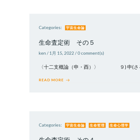
Categories:
宇宙生命論
生命査定術 その５
ken
/
1月 15, 2022
/
0
comment(s)
〈十二支概論（申・酉）〉 ９) 
READ MORE
Categories:
宇宙生命論
生命哲理
生命心理学
生命査定術 その４