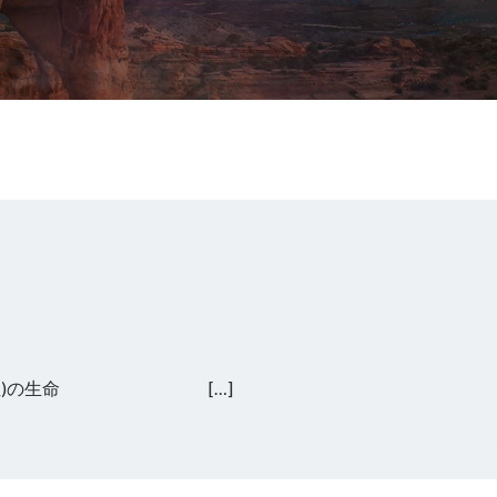
戌(いぬ)の生命 […]