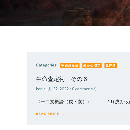
Categories:
宇宙生命論
生命心理学
龍神島
生命査定術 その６
ken
/
1月 22, 2022
/
0
comment(s)
〈十二支概論（戌・亥）〉 11) 
READ MORE