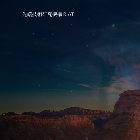
コ
ン
先端技術研究機構 RIAT
テ
ン
ツ
へ
ス
キ
ッ
プ