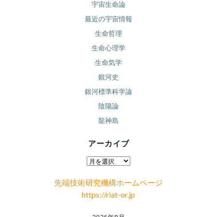
宇宙生命論
最近の宇宙情報
生命哲理
生命心理学
生命気学
銀河史
銀河標準科学論
陰陽論
龍神島
アーカイブ
ア
ー
先端技術研究機構ホームページ
カ
https://riat-or.jp
イ
ブ