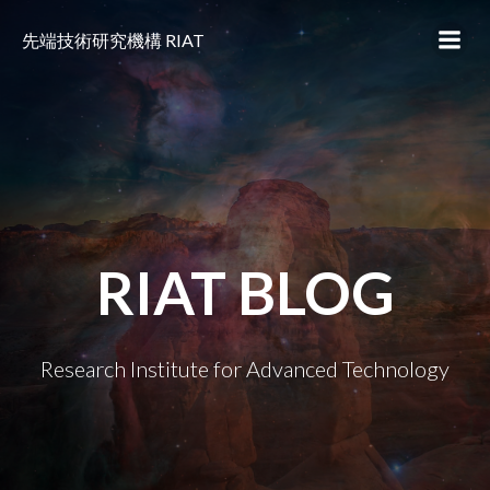
コ
ン
先端技術研究機構 RIAT
テ
ン
ツ
へ
ス
キ
ッ
プ
RIAT BLOG
Research Institute for Advanced Technology