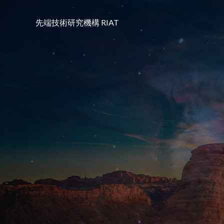
コ
ン
先端技術研究機構 RIAT
テ
ン
ツ
へ
ス
キ
ッ
プ