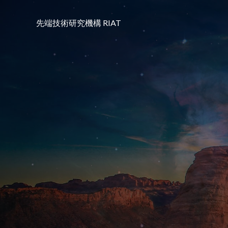
コ
ン
先端技術研究機構 RIAT
テ
ン
ツ
へ
ス
キ
ッ
プ