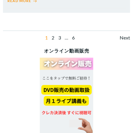
READ MORE
Posts
Po
Page
Page
Page
Page
1
2
3
…
6
Next
navigation
na
オンライン動画販売