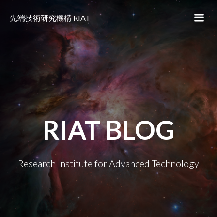
コ
ン
先端技術研究機構 RIAT
テ
ン
ツ
へ
ス
キ
ッ
プ
RIAT BLOG
Research Institute for Advanced Technology