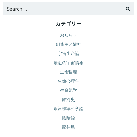
Search
for:
カテゴリー
お知らせ
創造主と龍神
宇宙生命論
最近の宇宙情報
生命哲理
生命心理学
生命気学
銀河史
銀河標準科学論
陰陽論
龍神島