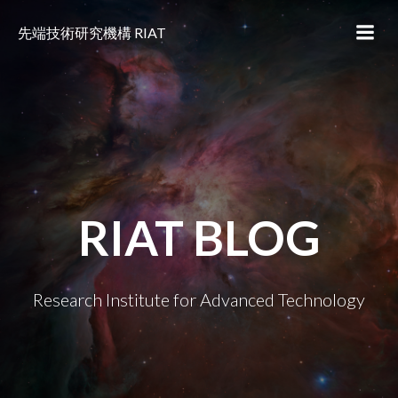
コ
ン
先端技術研究機構 RIAT
テ
ン
ツ
へ
ス
キ
ッ
プ
RIAT BLOG
Research Institute for Advanced Technology