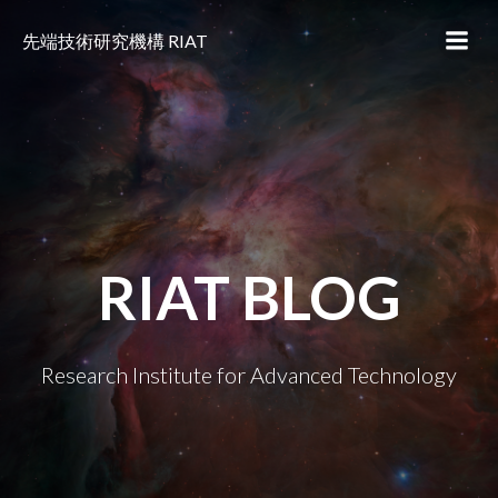
コ
ン
先端技術研究機構 RIAT
テ
ン
ツ
へ
ス
キ
ッ
プ
RIAT BLOG
Research Institute for Advanced Technology