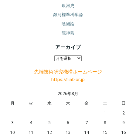
銀河史
銀河標準科学論
陰陽論
龍神島
アーカイブ
ア
ー
先端技術研究機構ホームページ
カ
https://riat-or.jp
イ
ブ
2026年8月
月
火
水
木
金
土
日
1
2
3
4
5
6
7
8
9
10
11
12
13
14
15
16