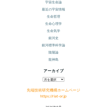
宇宙生命論
最近の宇宙情報
生命哲理
生命心理学
生命気学
銀河史
銀河標準科学論
陰陽論
龍神島
アーカイブ
ア
ー
先端技術研究機構ホームページ
カ
https://riat-or.jp
イ
ブ