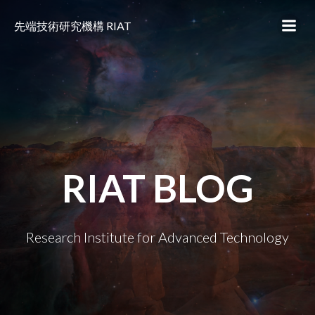
コ
ン
先端技術研究機構 RIAT
テ
ン
ツ
へ
ス
キ
ッ
プ
RIAT BLOG
Research Institute for Advanced Technology